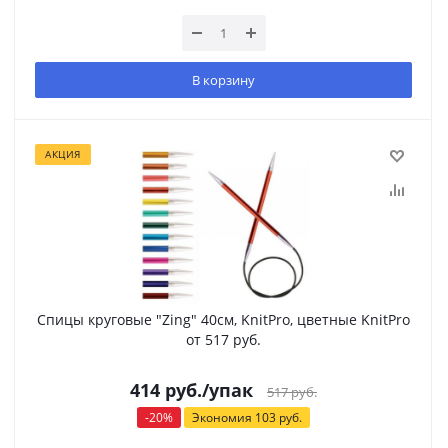
В корзину
АКЦИЯ
Спицы круговые "Zing" 40см, KnitPro, цветные KnitPro
от 517 руб.
414
руб.
/упак
517
руб.
-
20
%
Экономия
103
руб.