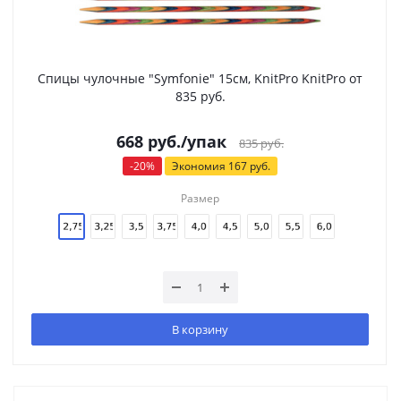
Спицы чулочные "Symfonie" 15см, KnitPro KnitPro от
835 руб.
668
руб.
/упак
835
руб.
-
20
%
Экономия
167
руб.
Размер
В корзину