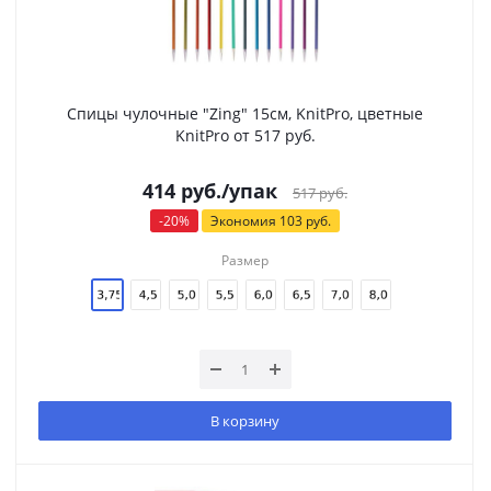
Спицы чулочные "Zing" 15см, KnitPro, цветные
KnitPro от 517 руб.
414
руб.
/упак
517
руб.
-
20
%
Экономия
103
руб.
Размер
В корзину