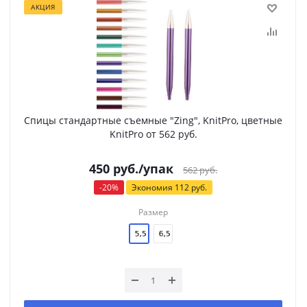
АКЦИЯ
Спицы стандартные съемные "Zing", KnitPro, цветные
KnitPro от 562 руб.
450
руб.
/упак
562
руб.
-
20
%
Экономия
112
руб.
Размер