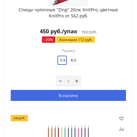
Спицы чулочные "Zing" 20см, KnitPro, цветные
KnitPro от 562 руб.
450
руб.
/упак
562
руб.
-
20
%
Экономия
112
руб.
Размер
В корзину
АКЦИЯ