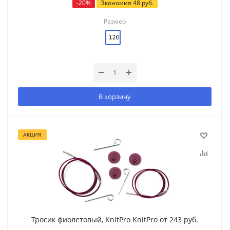
-
20
%
Экономия
48
руб.
Размер
В корзину
АКЦИЯ
Тросик фиолетовый, KnitPro KnitPro от 243 руб.