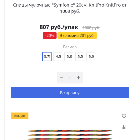
Спицы чулочные "Symfonie" 20см, KnitPro KnitPro от
1008 руб.
807
руб.
/упак
1008
руб.
-
20
%
Экономия
201
руб.
Размер
В корзину
АКЦИЯ