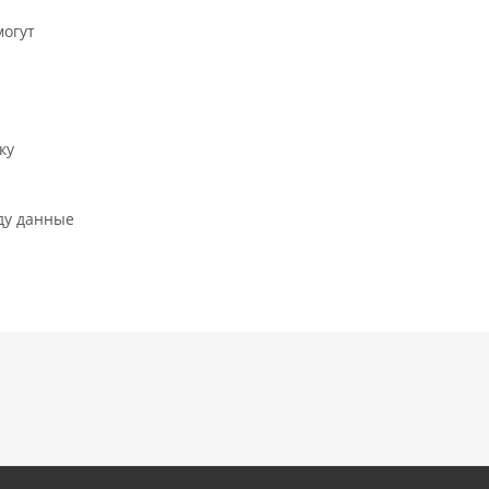
могут
ку
ду данные