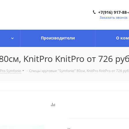
+7(916) 917-88-
Заказать звонок
Производители
О ко
см, KnitPro KnitPro от 726 руб
Pro Symfonie
-
Спицы круговые "Symfonie" 80см, KnitPro KnitPro от 726 руб