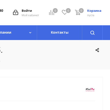
40
Войти
Корзина
0
0
0
0
Мой кабинет
пуста
мпании
Контакты
.
.