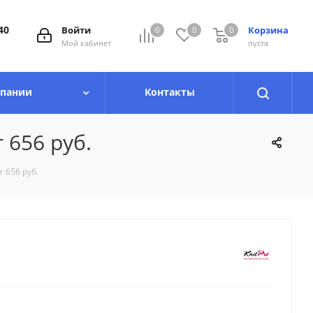
40
Войти
Корзина
0
0
0
0
Мой кабинет
пуста
мпании
Контакты
 656 руб.
т 656 руб.