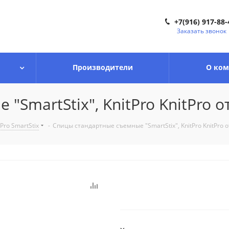
+7(916) 917-88-
Заказать звонок
Производители
О ко
SmartStix", KnitPro KnitPro от
Pro SmartStix
-
Спицы стандартные съемные "SmartStix", KnitPro KnitPro о