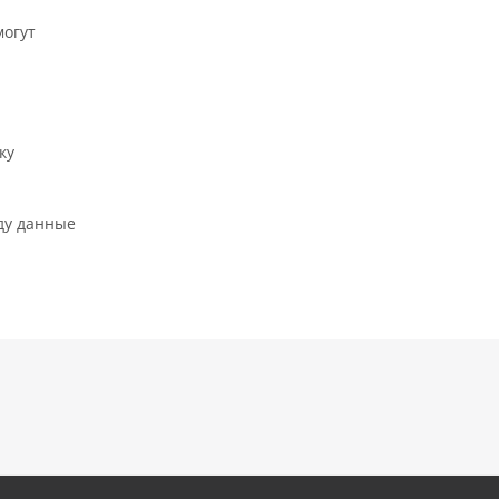
могут
ку
ду данные