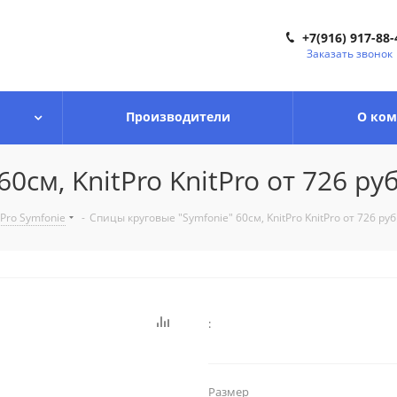
+7(916) 917-88-
Заказать звонок
Производители
О ко
см, KnitPro KnitPro от 726 руб
Pro Symfonie
-
Спицы круговые "Symfonie" 60см, KnitPro KnitPro от 726 руб
:
Размер