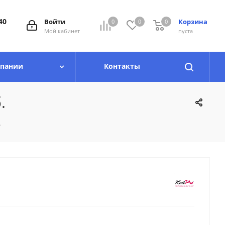
40
Войти
Корзина
0
0
0
0
Мой кабинет
пуста
мпании
Контакты
.
.