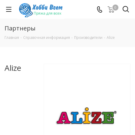
0
Партнеры
Главная
-
Справочная информация
-
Производители
-
Alize
Alize