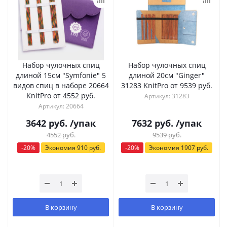
Набор чулочных спиц
Набор чулочных спиц
длиной 15см "Symfonie" 5
длиной 20см "Ginger"
видов спиц в наборе 20664
31283 KnitPro от 9539 руб.
KnitPro от 4552 руб.
Артикул: 31283
Артикул: 20664
3642
руб.
/упак
7632
руб.
/упак
4552
руб.
9539
руб.
-
20
%
Экономия
910
руб.
-
20
%
Экономия
1907
руб.
В корзину
В корзину