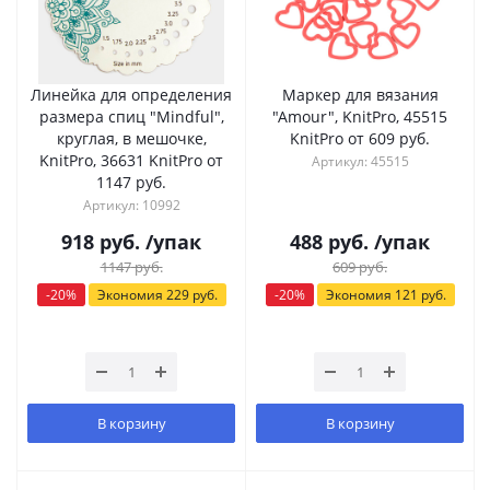
Линейка для определения
Маркер для вязания
размера спиц "Mindful",
"Amour", KnitPro, 45515
круглая, в мешочке,
KnitPro от 609 руб.
KnitPro, 36631 KnitPro от
Артикул: 45515
1147 руб.
Артикул: 10992
918
руб.
/упак
488
руб.
/упак
1147
руб.
609
руб.
-
20
%
Экономия
229
руб.
-
20
%
Экономия
121
руб.
В корзину
В корзину