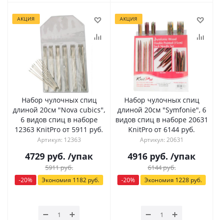
АКЦИЯ
АКЦИЯ
Набор чулочных спиц
Набор чулочных спиц
длиной 20см "Nova cubics",
длиной 20см "Symfonie", 6
6 видов спиц в наборе
видов спиц в наборе 20631
12363 KnitPro от 5911 руб.
KnitPro от 6144 руб.
Артикул: 12363
Артикул: 20631
4729
руб.
/упак
4916
руб.
/упак
5911
руб.
6144
руб.
-
20
%
Экономия
1182
руб.
-
20
%
Экономия
1228
руб.