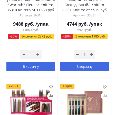
"Warmth" /Тепло/, KnitPro,
Благодарный/, KnitPro,
36310 KnitPro от 11860 руб.
36331 KnitPro от 5929 руб.
Артикул: 36310
Артикул: 36331
9488
руб.
/упак
4744
руб.
/упак
11860
руб.
5929
руб.
-
20
%
Экономия
2372
руб.
-
20
%
Экономия
1185
руб.
В корзину
В корзину
АКЦИЯ
АКЦИЯ