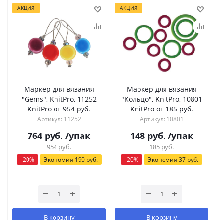
АКЦИЯ
АКЦИЯ
Маркер для вязания
Маркер для вязания
"Gems", KnitPro, 11252
"Кольцо", KnitPro, 10801
KnitPro от 954 руб.
KnitPro от 185 руб.
Артикул: 11252
Артикул: 10801
764
руб.
/упак
148
руб.
/упак
954
руб.
185
руб.
-
20
%
Экономия
190
руб.
-
20
%
Экономия
37
руб.
В корзину
В корзину