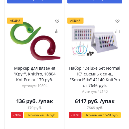
АКЦИЯ
АКЦИЯ
Маркер для вязания
Набор "Deluxe Set Normal
"Круг", KnitPro, 10804
IC" съемных спиц
KnitPro от 170 руб.
"SmartStix" 42140 KnitPro
от 7646 руб.
Артикул: 10804
Артикул: 42140
136
руб.
/упак
6117
руб.
/упак
170
руб.
7646
руб.
-
20
%
Экономия
34
руб.
-
20
%
Экономия
1529
руб.