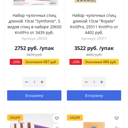
Набор чулочных спиц
Набор чулочных спиц
длиной 10см "Symfonie", 5
длиной 15см "Royale"
видов спиц в наборе 20650
KnitPro, 29311 KnitPro от
KnitPro от 3439 руб.
4402 руб.
Артикул: 20650
Артикул: 29311
2752
руб.
/упак
3522
руб.
/упак
3439
руб.
4402
руб.
-
20
%
Экономия
687
руб.
-
20
%
Экономия
880
руб.
В корзину
В корзину
АКЦИЯ
АКЦИЯ