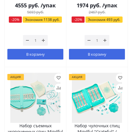
4555
руб.
/упак
1974
руб.
/упак
5693
руб.
2467
руб.
-
20
%
Экономия
1138
руб.
-
20
%
Экономия
493
руб.
В корзину
В корзину
АКЦИЯ
АКЦИЯ
Набор съемных
Набор чулочных спиц
укороченных спиц Mindful
Mindful "Grateful" /