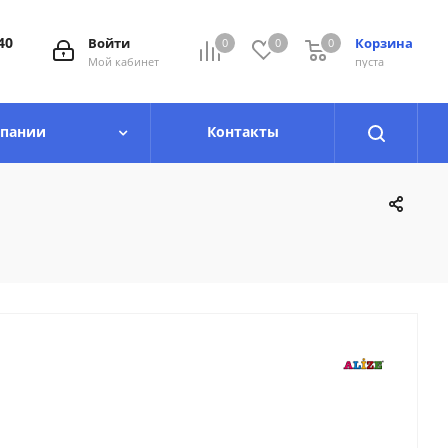
40
Войти
Корзина
0
0
0
0
Мой кабинет
пуста
мпании
Контакты