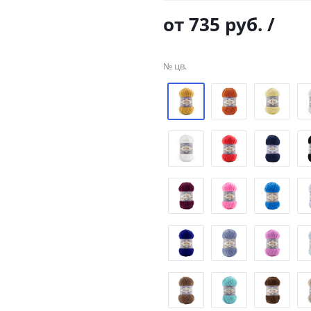
от
735 руб.
/
№ цв.