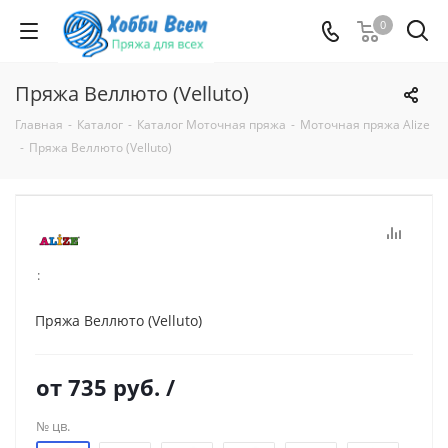
0
Пряжа Веллюто (Velluto)
Главная
-
Каталог
-
Каталог Моточная пряжа
-
Моточная пряжа Alize
-
Пряжа Веллюто (Velluto)
:
Пряжа Веллюто (Velluto)
от
735 руб.
/
№ цв.