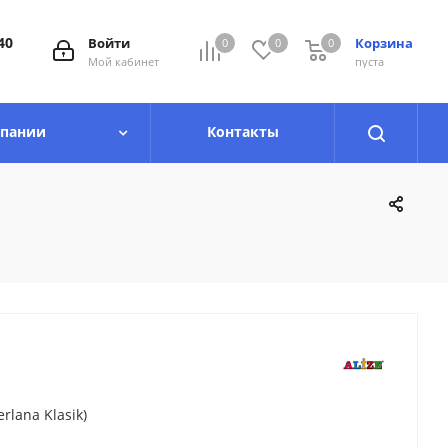
40
Войти
Корзина
0
0
0
0
Мой кабинет
пуста
мпании
Контакты
lana Klasik)