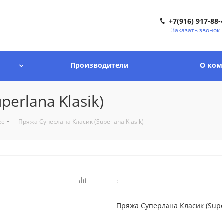
+7(916) 917-88-
Заказать звонок
Производители
О ко
erlana Klasik)
ze
-
Пряжа Суперлана Класик (Superlana Klasik)
:
Пряжа Суперлана Класик (Super