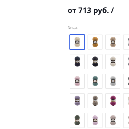
от
713 руб.
/
№ цв.