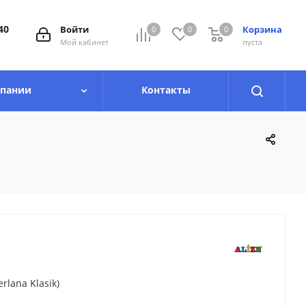
40
Войти
Корзина
0
0
0
0
Мой кабинет
пуста
мпании
Контакты
lana Klasik)