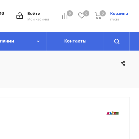
40
Войти
Корзина
0
0
0
0
Мой кабинет
пуста
мпании
Контакты