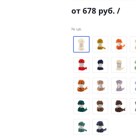
от
678 руб.
/
№ цв.