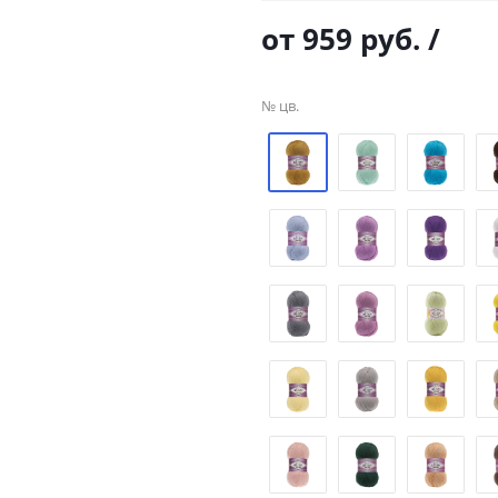
от
959 руб.
/
№ цв.