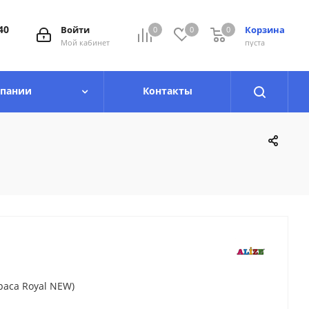
40
Войти
Корзина
0
0
0
0
Мой кабинет
пуста
мпании
Контакты
paca Royal NEW)