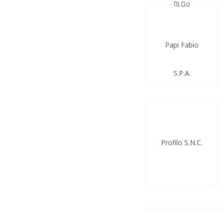
Ri.Go
Papi Fabio
S.P.A.
Profilo S.N.C.