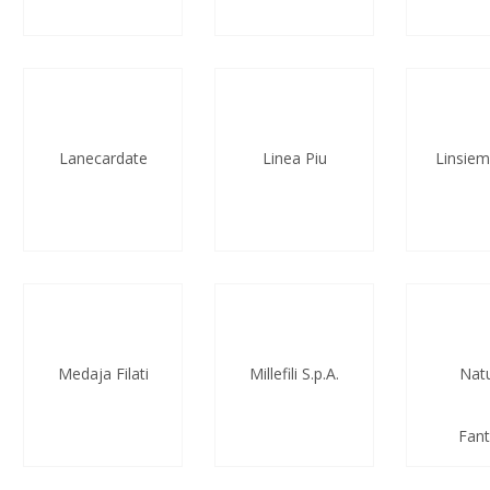
Lanecardate
Linea Piu
Linsieme
Medaja Filati
Millefili S.p.A.
Natu
Fant