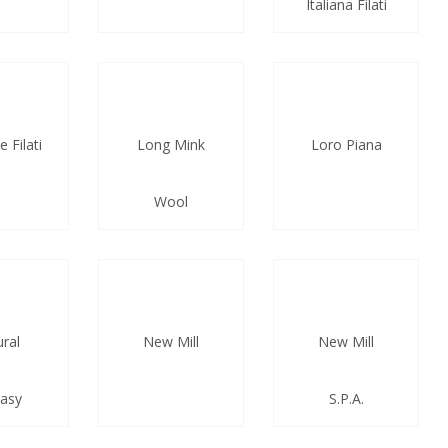
Italiana Filati
 Filati
Long Mink
Loro Piana
Wool
ral
New Mill
New Mill
asy
S.P.A.