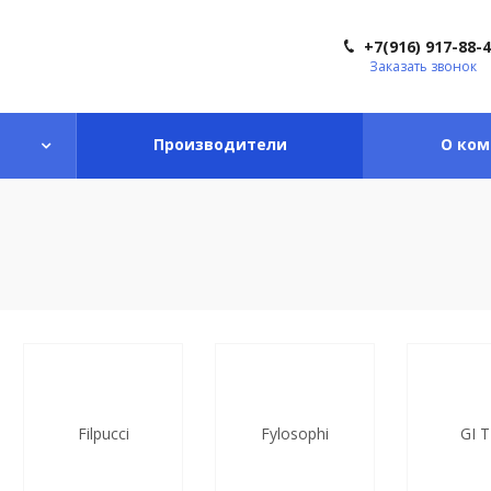
+7(916) 917-88-
Заказать звонок
Производители
О ком
Filpucci
Fylosophi
GI T