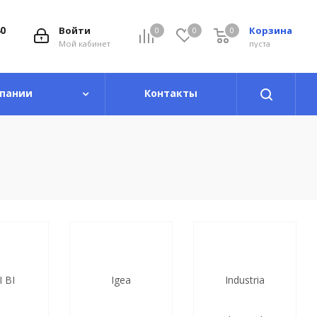
40
Войти
Корзина
0
0
0
0
Мой кабинет
пуста
пании
Контакты
I BI
Igea
Industria