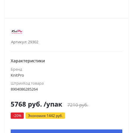
Артикул:
29302
Характеристики
Бренд
KnitPro
ШтрихКод товара
8904086285264
5768
руб.
/упак
7210
руб.
-
20
%
Экономия
1442
руб.