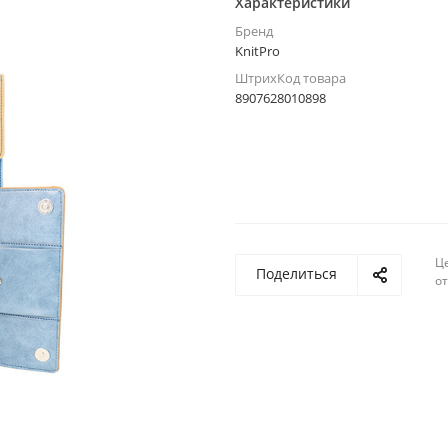
Характеристики
Бренд
KnitPro
ШтрихКод товара
8907628010898
Ц
Поделиться
о