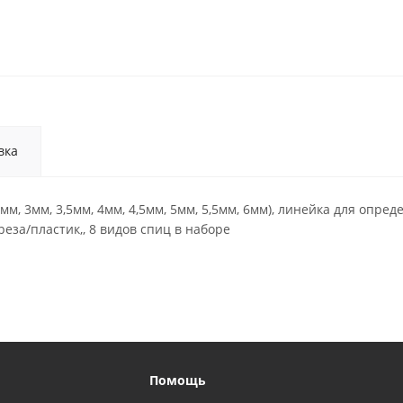
вка
, 3мм, 3,5мм, 4мм, 4,5мм, 5мм, 5,5мм, 6мм), линейка для опред
еза/пластик,, 8 видов спиц в наборе
Помощь