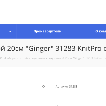
Производители
О ко
20см "Ginger" 31283 KnitPro о
tPro Наборы
-
Набор чулочных спиц длиной 20см "Ginger" 31283 KnitPro от
Артикул:
31283