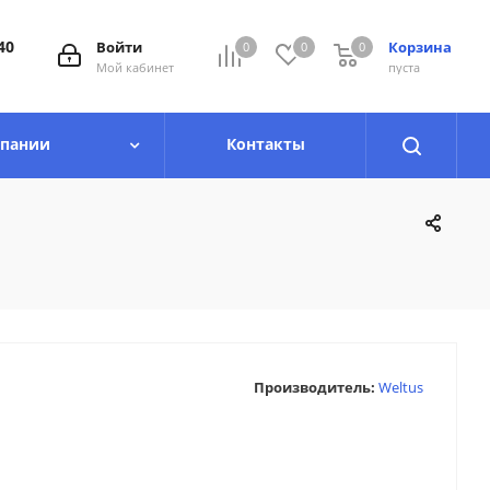
40
Войти
Корзина
0
0
0
0
Мой кабинет
пуста
мпании
Контакты
Производитель:
Weltus