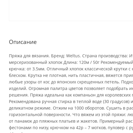
Описание
Пряжа для вязания. Бренд: Weltus. Страна производства: И
мерсеризованный хлопок Длина: 120м / 50г Рекомендуемый 
крючка: от 3.5мм. Отличный хлопок классической крутки 
блеском. Крутка не плотная, нить пластичная, вяжется пр
любые узоры от кос до японских скрещенных петель. Подхо
изделий. Огромная палитра цветов позволяет подобрать 
решения. Пряжа идеальна как компаньон для королевских па
Рекомендована ручная стирка в теплой воде (30 градусов) 
деликатном режиме. Отжим на 1000 оборотов. Сушить в ра
горизонтальной поверхности. Что вяжем из этой пряжи: л
от панамок до пляжных платьев и жакетов. Примерный расх
фестонами по низу, крючком на 42р – 7 мотков, пуловер с 