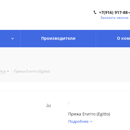
+7(916) 917-88-
Заказать звонок
Производители
О ко
ltus
-
Пряжа Егитто (Egitto)
:
Пряжа Егитто (Egitto)
Подробнее