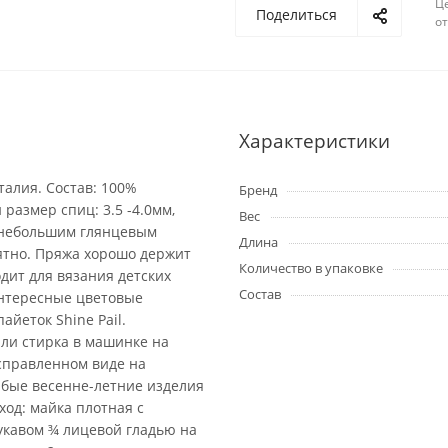
Ц
Поделиться
о
Характеристики
талия. Состав: 100%
Бренд
размер спиц: 3.5 -4.0мм,
Вес
с небольшим глянцевым
Длина
иятно. Пряжа хорошо держит
Количество в упаковке
дит для вязания детских
Состав
интересные цветовые
йеток Shine Pail.
или стирка в машинке на
справленном виде на
юбые весенне-летние изделия
од: майка плотная с
рукавом ¾ лицевой гладью на