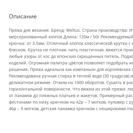
Описание
Пряжа для вязания. Бренд: Weltus. Страна производства: И
мерсеризованный хлопок Длина: 120м / 50г Рекомендуемый 
крючка: от 3.5мм. Отличный хлопок классической крутки 
блеском. Крутка не плотная, нить пластичная, вяжется пр
любые узоры от кос до японских скрещенных петель. Подхо
изделий. Огромная палитра цветов позволяет подобрать 
решения. Пряжа идеальна как компаньон для королевских па
Рекомендована ручная стирка в теплой воде (30 градусов) 
деликатном режиме. Отжим на 1000 оборотов. Сушить в ра
горизонтальной поверхности. Что вяжем из этой пряжи: л
от панамок до пляжных платьев и жакетов. Примерный расх
фестонами по низу, крючком на 42р – 7 мотков, пуловер с 
46р – 9 мотков, детская панамка крючком с неширокими пол