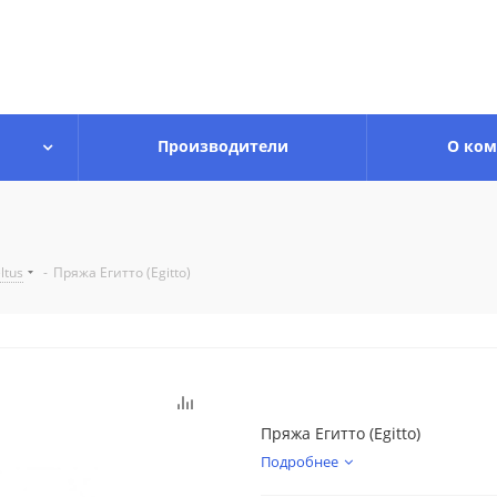
Производители
О ко
ltus
-
Пряжа Егитто (Egitto)
Пряжа Егитто (Egitto)
Подробнее