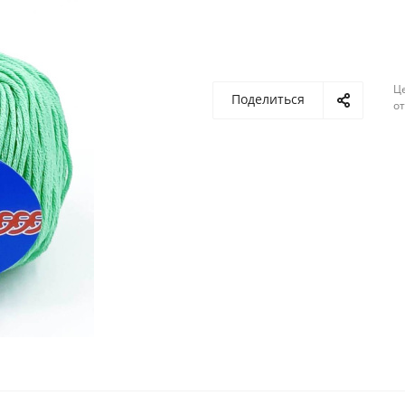
Ц
Поделиться
о