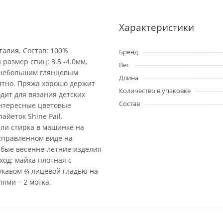
Характеристики
талия. Состав: 100%
Бренд
размер спиц: 3.5 -4.0мм,
Вес
с небольшим глянцевым
Длина
иятно. Пряжа хорошо держит
Количество в упаковке
дит для вязания детских
Состав
интересные цветовые
йеток Shine Pail.
или стирка в машинке на
справленном виде на
юбые весенне-летние изделия
од: майка плотная с
рукавом ¾ лицевой гладью на
ями – 2 мотка.