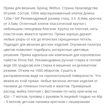
Пряжа для вязания. Бренд: Weltus. Страна производства:
Италия. Состав: 100% мерсеризованный хлопок Длина:
120м / 50г Рекомендуемый размер спиц: 3.5 -4.0мм, крючка:
от 3.5мм. Отличный хлопок классической крутки с
небольшим глянцевым блеском. Крутка не плотная, нить
пластичная, вяжется приятно. Пряжа хорошо держит
любые узоры от кос до японских скрещенных петель.
Подходит для вязания детских изделий. Огромная палитра
цветов позволяет подобрать интересные цветовые
решения. Пряжа идеальна как компаньон для королевских
пайеток Shine Pail. Рекомендована ручная стирка в теплой
воде (30 градусов) или стирка в машинке на деликатном
режиме. Отжим на 1000 оборотов. Сушить в
расправленном виде на горизонтальной поверхности. Что
вяжем из этой пряжи: любые весенне-летние изделия от
панамок до пляжных платьев и жакетов. Примерный
расход: майка плотная с фестонами по низу, крючком на
42р – 7 мотков, пуловер с рукавом ¾ лицевой гладью на 46р
– 9 мотков, детская панамка крючком с неширокими