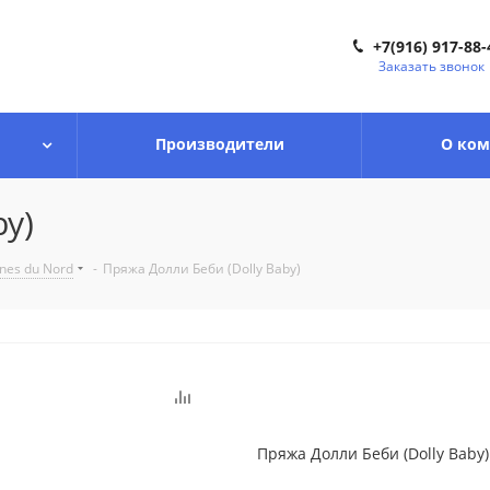
+7(916) 917-88-
Заказать звонок
Производители
О ко
by)
nes du Nord
-
Пряжа Долли Беби (Dolly Baby)
Пряжа Долли Беби (Dolly Baby)