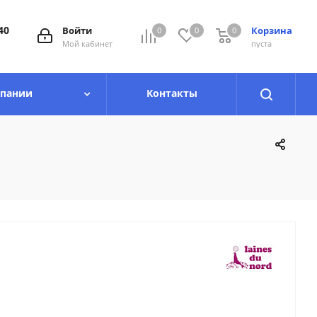
40
Войти
Корзина
0
0
0
0
Мой кабинет
пуста
мпании
Контакты