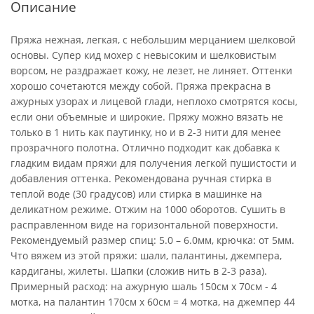
Описание
Пряжа нежная, легкая, с небольшим мерцанием шелковой
основы. Супер кид мохер с невысоким и шелковистым
ворсом, не раздражает кожу, не лезет, не линяет. Оттенки
хорошо сочетаются между собой. Пряжа прекрасна в
ажурных узорах и лицевой глади, неплохо смотрятся косы,
если они объемные и широкие. Пряжу можно вязать не
только в 1 нить как паутинку, но и в 2-3 нити для менее
прозрачного полотна. Отлично подходит как добавка к
гладким видам пряжи для получения легкой пушистости и
добавления оттенка. Рекомендована ручная стирка в
теплой воде (30 градусов) или стирка в машинке на
деликатном режиме. Отжим на 1000 оборотов. Сушить в
расправленном виде на горизонтальной поверхности.
Рекомендуемый размер спиц: 5.0 – 6.0мм, крючка: от 5мм.
Что вяжем из этой пряжи: шали, палантины, джемпера,
кардиганы, жилеты. Шапки (сложив нить в 2-3 раза).
Примерный расход: на ажурную шаль 150см х 70см - 4
мотка, на палантин 170см х 60см = 4 мотка, на джемпер 44