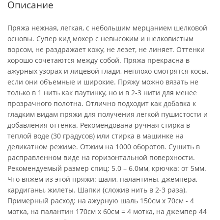
Описание
Пряжа нежная, легкая, с небольшим мерцанием шелковой
основы. Супер кид мохер с невысоким и шелковистым
ворсом, не раздражает кожу, не лезет, не линяет. Оттенки
хорошо сочетаются между собой. Пряжа прекрасна в
ажурных узорах и лицевой глади, неплохо смотрятся косы,
если они объемные и широкие. Пряжу можно вязать не
только в 1 нить как паутинку, но и в 2-3 нити для менее
прозрачного полотна. Отлично подходит как добавка к
гладким видам пряжи для получения легкой пушистости и
добавления оттенка. Рекомендована ручная стирка в
теплой воде (30 градусов) или стирка в машинке на
деликатном режиме. Отжим на 1000 оборотов. Сушить в
расправленном виде на горизонтальной поверхности.
Рекомендуемый размер спиц: 5.0 – 6.0мм, крючка: от 5мм.
Что вяжем из этой пряжи: шали, палантины, джемпера,
кардиганы, жилеты. Шапки (сложив нить в 2-3 раза).
Примерный расход: на ажурную шаль 150см х 70см - 4
мотка, на палантин 170см х 60см = 4 мотка, на джемпер 44