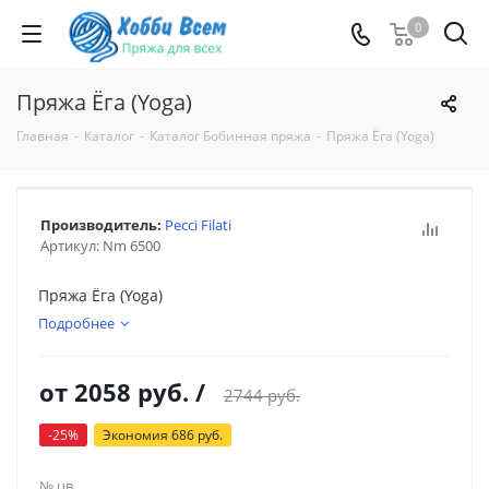
0
Пряжа Ёга (Yoga)
Главная
-
Каталог
-
Каталог Бобинная пряжа
-
Пряжа Ёга (Yoga)
Производитель:
Pecci Filati
Артикул:
Nm 6500
Пряжа Ёга (Yoga)
Подробнее
от
2058 руб.
/
2744 руб.
-25%
Экономия
686 руб.
№ цв.