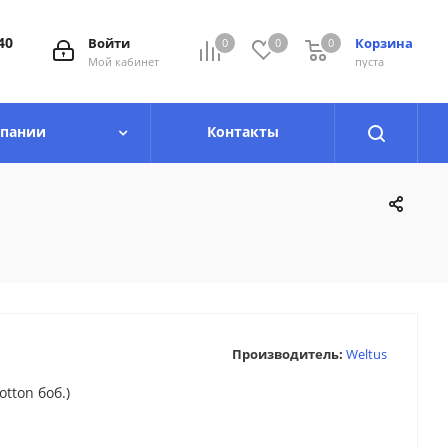
40
Войти
Корзина
0
0
0
0
Мой кабинет
пуста
мпании
Контакты
Производитель:
Weltus
otton боб.)