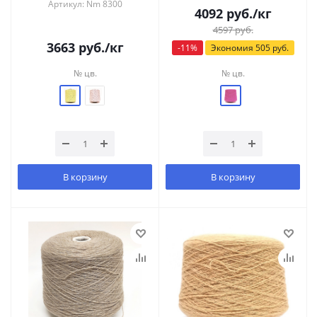
Артикул: Nm 8300
4092
руб.
/кг
4597
руб.
3663
руб.
/кг
-
11
%
Экономия
505
руб.
№ цв.
№ цв.
В корзину
В корзину