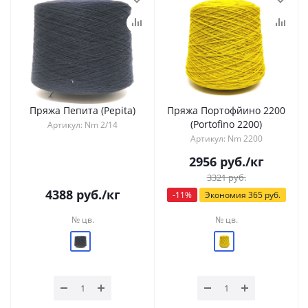
Пряжа Пепита (Pepita)
Пряжа Портофйино 2200
(Portofino 2200)
Артикул: Nm 2/14
Артикул: Nm 2200
2956
руб.
/кг
3321
руб.
4388
руб.
/кг
-
11
%
Экономия
365
руб.
№ цв.
№ цв.