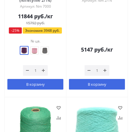
(Ninetyfive 2/14)
Артикул: Nm 2/14
Артикул: Nm 7000
11844
руб.
/кг
15792
руб.
-
25
%
Экономия
3948
руб.
№ цв.
5147
руб.
/кг
В корзину
В корзину