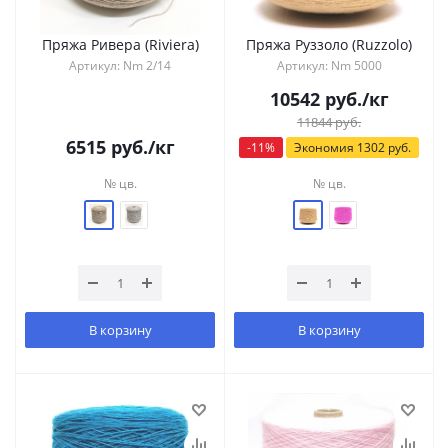
Пряжа Ривера (Riviera)
Пряжа Руззоло (Ruzzolo)
Артикул: Nm 2/14
Артикул: Nm 5000
10542
руб.
/кг
11844
руб.
6515
руб.
/кг
-
11
%
Экономия
1302
руб.
№ цв.
№ цв.
В корзину
В корзину