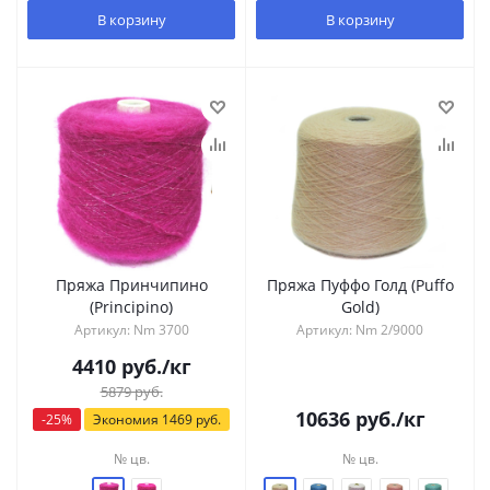
В корзину
В корзину
Пряжа Принчипино
Пряжа Пуффо Голд (Puffo
(Principino)
Gold)
Артикул: Nm 3700
Артикул: Nm 2/9000
4410
руб.
/кг
5879
руб.
10636
руб.
/кг
-
25
%
Экономия
1469
руб.
№ цв.
№ цв.