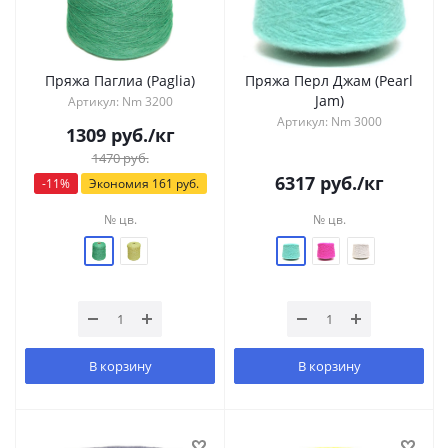
Пряжа Паглиа (Paglia)
Пряжа Перл Джам (Pearl
Jam)
Артикул: Nm 3200
Артикул: Nm 3000
1309
руб.
/кг
1470
руб.
6317
руб.
/кг
-
11
%
Экономия
161
руб.
№ цв.
№ цв.
В корзину
В корзину