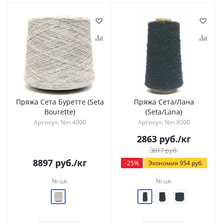
Пряжа Сета Буретте (Seta
Пряжа Сета/Лана
Bourette)
(Seta/Lana)
Артикул: Nm 4000
Артикул: Nm 8000
2863
руб.
/кг
3817
руб.
8897
руб.
/кг
-
25
%
Экономия
954
руб.
№ цв.
№ цв.