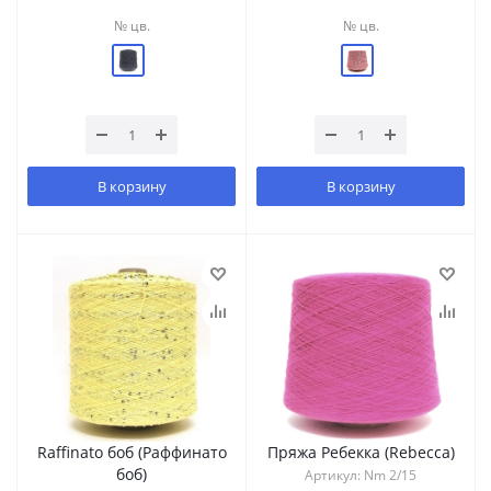
№ цв.
№ цв.
В корзину
В корзину
Raffinato боб (Раффинато
Пряжа Ребекка (Rebecca)
боб)
Артикул: Nm 2/15