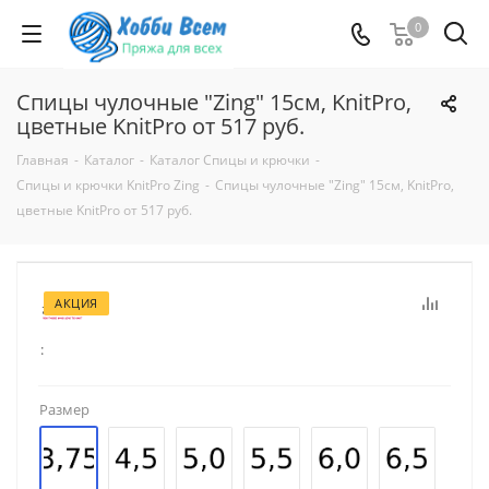
0
Спицы чулочные "Zing" 15см, KnitPro,
цветные KnitPro от 517 руб.
Главная
-
Каталог
-
Каталог Спицы и крючки
-
Спицы и крючки KnitPro Zing
-
Спицы чулочные "Zing" 15см, KnitPro,
цветные KnitPro от 517 руб.
АКЦИЯ
:
Размер