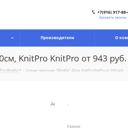
+7(916) 917-88-
Заказать звонок
Производители
О ко
м, KnitPro KnitPro от 943 руб.
Pro Mindful
-
Спицы чулочные "Mindful" 20см, KnitPro KnitPro от 943 руб.
:
Размер