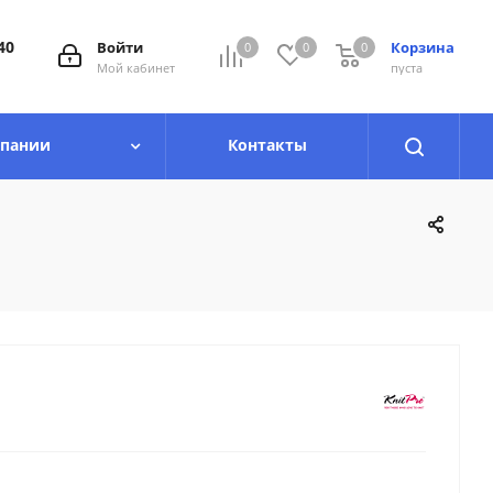
40
Войти
Корзина
0
0
0
0
Мой кабинет
пуста
мпании
Контакты